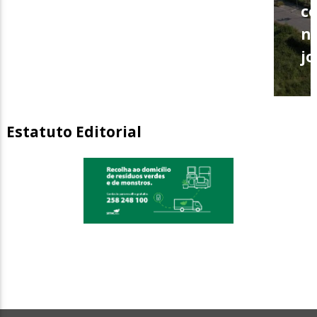
c
n
j
Estatuto Editorial