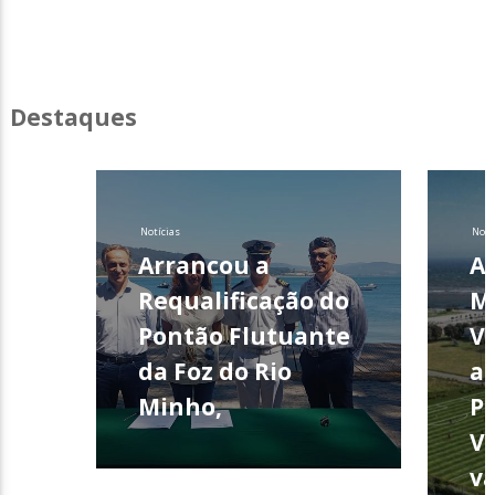
Destaques
Notícias
Notí
Arrancou a
A
Requalificação do
M
Pontão Flutuante
Vi
da Foz do Rio
a
Minho,
Po
Vi
v