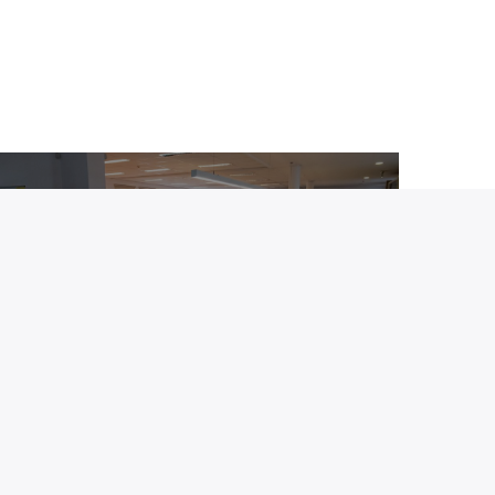
Notícias
A freguesia de Freixieiro de
Soutelo vai contar com um
balcão SNS