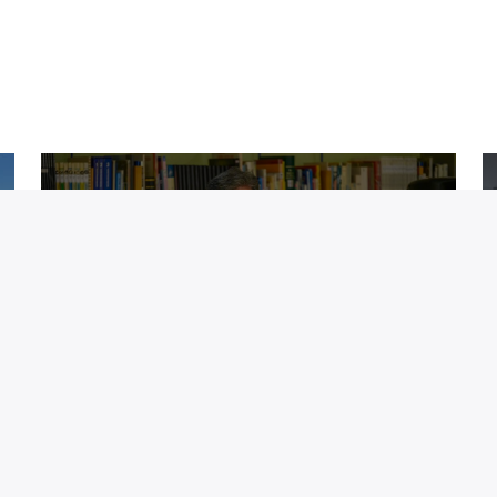
Notícias
A Câmara Municipal de
Viana do Castelo aprovou
vários protocolos de
cooperação