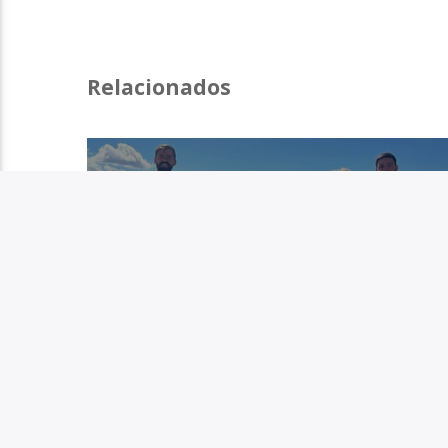
Relacionados
Notícias
Viana do Castelo prepara
receção ao Passeio Sénior
de Castelo de Paiva