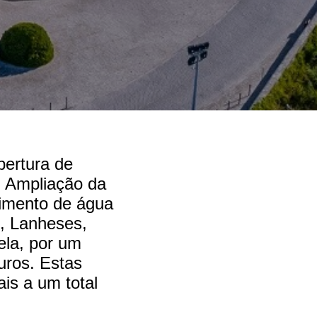
bertura de
: Ampliação da
imento de água
s, Lanheses,
ela, por um
uros. Estas
is a um total