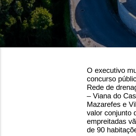
9 de Junho, 2026
O executivo mu
concurso públi
Rede de drenag
– Viana do Cas
Mazarefes e Vi
valor conjunto
empreitadas vão
de 90 habitaçõe